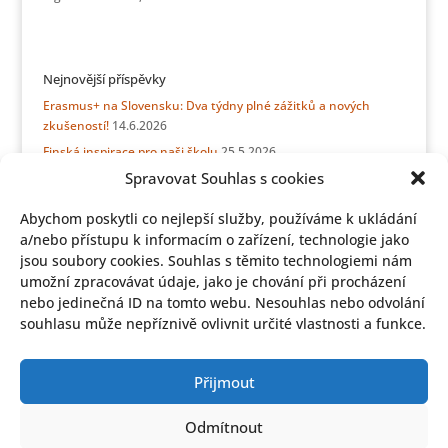
Nejnovější příspěvky
Erasmus+ na Slovensku: Dva týdny plné zážitků a nových
zkušeností!
14.6.2026
Finská inspirace pro naši školu
25.5.2026
Spravovat Souhlas s cookies
Erasmus přátelství bez hranic: týden se sicilskými kamarády
21.5.2026
Abychom poskytli co nejlepší služby, používáme k ukládání
ERASMUS + Stínování v Německu
15.5.2026
a/nebo přístupu k informacím o zařízení, technologie jako
Informace z jídelny pro rodiče budoucích prvňáčků
11.5.2026
jsou soubory cookies. Souhlas s těmito technologiemi nám
Z Haapavesi do Úval: Erasmus+ spojil školy i srdce
28.4.2026
umožní zpracovávat údaje, jako je chování při procházení
nebo jedinečná ID na tomto webu. Nesouhlas nebo odvolání
Aprílový slavíček
27.4.2026
souhlasu může nepříznivě ovlivnit určité vlastnosti a funkce.
Góly umíme! Naši žáci míří do republikového finále
21.4.2026
…aktuálně hledáme kolegy na tyto pozice:
31.3.2026
Dotazníkové šetření školní jídelny
27.3.2026
Přijmout
Odmítnout