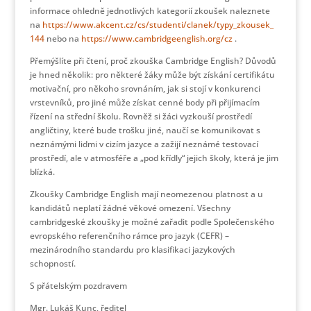
informace ohledně jednotlivých kategorií zkoušek naleznete
na
https://www.akcent.cz/cs/
studenti/clanek/typy_zkousek_
144
nebo na
https://www.
cambridgeenglish.org/cz
.
Přemýšlíte při čtení, proč zkouška Cambridge English? Důvodů
je hned několik: pro některé žáky může být získání certifikátu
motivační, pro někoho srovnáním, jak si stojí v konkurenci
vrstevníků, pro jiné může získat cenné body při přijímacím
řízení na střední školu. Rovněž si žáci vyzkouší prostředí
angličtiny, které bude trošku jiné, naučí se komunikovat s
neznámými lidmi v cizím jazyce a zažijí neznámé testovací
prostředí, ale v atmosféře a „pod křídly“ jejich školy, která je jim
blízká.
Zkoušky Cambridge English mají neomezenou platnost a u
kandidátů neplatí žádné věkové omezení. Všechny
cambridgeské zkoušky je možné zařadit podle Společenského
evropského referenčního rámce pro jazyk (CEFR) –
mezinárodního standardu pro klasifikaci jazykových
schopností.
S přátelským pozdravem
Mgr. Lukáš Kunc, ředitel