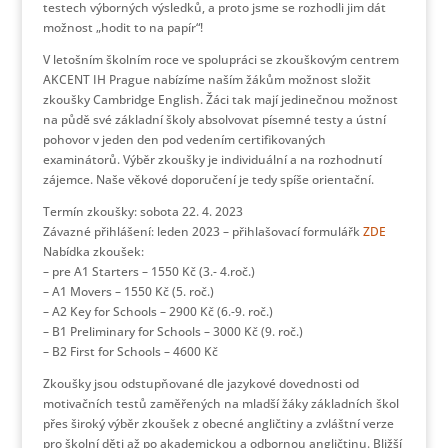
testech výborných výsledků, a proto jsme se rozhodli jim dát
možnost „hodit to na papír“!
V letošním školním roce ve spolupráci se zkouškovým centrem
AKCENT IH Prague nabízíme naším žákům možnost složit
zkoušky Cambridge English. Žáci tak mají jedinečnou možnost
na půdě své základní školy absolvovat písemné testy a ústní
pohovor v jeden den pod vedením certifikovaných
examinátorů. Výběr zkoušky je individuální a na rozhodnutí
zájemce. Naše věkové doporučení je tedy spíše orientační.
Termín zkoušky: sobota 22. 4. 2023
Závazné přihlášení: leden 2023 – přihlašovací formulářk
ZDE
Nabídka zkoušek:
– pre A1 Starters – 1550 Kč (3.- 4.roč.)
– A1 Movers – 1550 Kč (5. roč.)
– A2 Key for Schools – 2900 Kč (6.-9. roč.)
– B1 Preliminary for Schools – 3000 Kč (9. roč.)
– B2 First for Schools – 4600 Kč
Zkoušky jsou odstupňované dle jazykové dovednosti od
motivačních testů zaměřených na mladší žáky základních škol
přes široký výběr zkoušek z obecné angličtiny a zvláštní verze
pro školní děti až po akademickou a odbornou angličtinu. Bližší