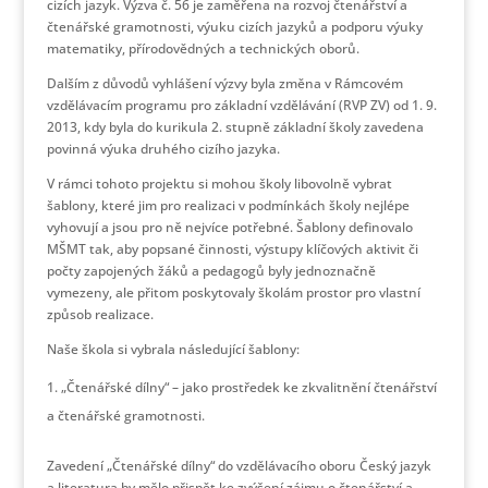
cizích jazyk. Výzva č. 56 je zaměřena na rozvoj čtenářství a
čtenářské gramotnosti, výuku cizích jazyků a podporu výuky
matematiky, přírodovědných a technických oborů.
Dalším z důvodů vyhlášení výzvy byla změna v Rámcovém
vzdělávacím programu pro základní vzdělávání (RVP ZV) od 1. 9.
2013, kdy byla do kurikula 2. stupně základní školy zavedena
povinná výuka druhého cizího jazyka.
V rámci tohoto projektu si mohou školy libovolně vybrat
šablony, které jim pro realizaci v podmínkách školy nejlépe
vyhovují a jsou pro ně nejvíce potřebné. Šablony definovalo
MŠMT tak, aby popsané činnosti, výstupy klíčových aktivit či
počty zapojených žáků a pedagogů byly jednoznačně
vymezeny, ale přitom poskytovaly školám prostor pro vlastní
způsob realizace.
Naše škola si vybrala následující šablony:
„Čtenářské dílny“ – jako prostředek ke zkvalitnění čtenářství
a čtenářské gramotnosti.
Zavedení „Čtenářské dílny“ do vzdělávacího oboru Český jazyk
a literatura by mělo přispět ke zvýšení zájmu o čtenářství a