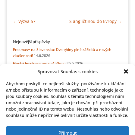
←
Výzva 57
S angličtinou do Evropy
→
Nejnovější příspěvky
Erasmus+ na Slovensku: Dva týdny plné zážitků a nových
zkušeností!
14.6.2026
Finská inspirace pro naši školu
25.5.2026
Spravovat Souhlas s cookies
Erasmus přátelství bez hranic: týden se sicilskými kamarády
21.5.2026
Abychom poskytli co nejlepší služby, používáme k ukládání
ERASMUS + Stínování v Německu
15.5.2026
a/nebo přístupu k informacím o zařízení, technologie jako
Informace z jídelny pro rodiče budoucích prvňáčků
11.5.2026
jsou soubory cookies. Souhlas s těmito technologiemi nám
Z Haapavesi do Úval: Erasmus+ spojil školy i srdce
28.4.2026
umožní zpracovávat údaje, jako je chování při procházení
nebo jedinečná ID na tomto webu. Nesouhlas nebo odvolání
Aprílový slavíček
27.4.2026
souhlasu může nepříznivě ovlivnit určité vlastnosti a funkce.
Góly umíme! Naši žáci míří do republikového finále
21.4.2026
…aktuálně hledáme kolegy na tyto pozice:
31.3.2026
Dotazníkové šetření školní jídelny
27.3.2026
Přijmout