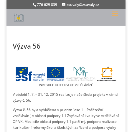
776 629 839
zsuvaly@zsuvaly.cz
Výzva 56
V období 1. 7. – 31. 12. 2015 realizuje naše škola projekt v rámci
výzvy č. 56.
Výzva č. 56 byla vyhlášena v prioritní ose 1 – Počáteční
vzdělávání, v oblasti podpory 1.1 Zvyšování kvality ve vzdělávání
OP VK. Mezi cíle oblasti podpory 1.1 patří mj. podpora realizace
kurikulární reformy škol a školských zařízení a podpora výuky