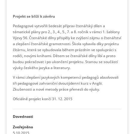
Projekt se blíží k závěru
Pedagogové vytvořili šedesát příprav čtenářský dílen a
tématické plány pro 2., 3., 4., 5., 7. a 8. ročník v rámci 1. šablony
Výzvy 56. Čtenářské dílny přispěly ke zvýšení zájmu o čtenářství
a zlepšení čtenářské gramotnosti. Škola vybavila díky projektu
čítárnu, která se vybudovala během prázdnin ve spolupráci s
rodiči, novými knihami. Dětem se čtenářské dílny líbí a proto
budou pokračovat i po ukončení projektu. Stanou se součástí
výuky českého jazyka a literatury.
V rámci zlepšení jazykových kompetencí pedagogů absolvovali
tři pedagogové zahraniční dvoutýdenní kurz v Anglii.
Zkušenosti a nové metody práce přenesli do výuky.
Oficiálně projekt končí 31. 12. 2015
Dovednosti
Zveřejněno
5.10.2015