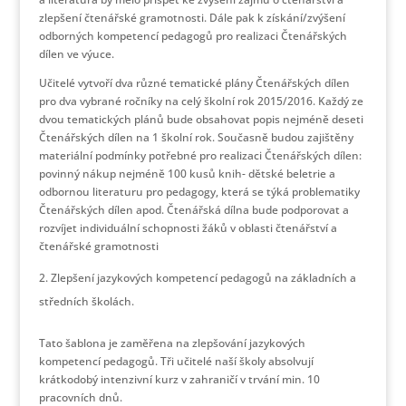
zlepšení čtenářské gramotnosti. Dále pak k získání/zvýšení
odborných kompetencí pedagogů pro realizaci Čtenářských
dílen ve výuce.
Učitelé vytvoří dva různé tematické plány Čtenářských dílen
pro dva vybrané ročníky na celý školní rok 2015/2016. Každý ze
dvou tematických plánů bude obsahovat popis nejméně deseti
Čtenářských dílen na 1 školní rok. Současně budou zajištěny
materiální podmínky potřebné pro realizaci Čtenářských dílen:
povinný nákup nejméně 100 kusů knih- dětské beletrie a
odbornou literaturu pro pedagogy, která se týká problematiky
Čtenářských dílen apod. Čtenářská dílna bude podporovat a
rozvíjet individuální schopnosti žáků v oblasti čtenářství a
čtenářské gramotnosti
Zlepšení jazykových kompetencí pedagogů na základních a
středních školách.
Tato šablona je zaměřena na zlepšování jazykových
kompetencí pedagogů. Tři učitelé naší školy absolvují
krátkodobý intenzivní kurz v zahraničí v trvání min. 10
pracovních dnů.