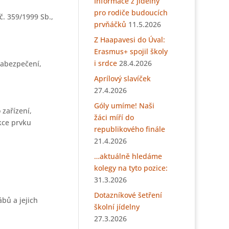
Informace z jídelny
pro rodiče budoucích
č. 359/1999 Sb.,
prvňáčků
11.5.2026
Z Haapavesi do Úval:
Erasmus+ spojil školy
i srdce
28.4.2026
zabezpečení,
Aprílový slavíček
27.4.2026
Góly umíme! Naši
zařízení,
žáci míří do
nkce prvku
republikového finále
21.4.2026
…aktuálně hledáme
kolegy na tyto pozice:
31.3.2026
Dotazníkové šetření
bů a jejich
školní jídelny
27.3.2026