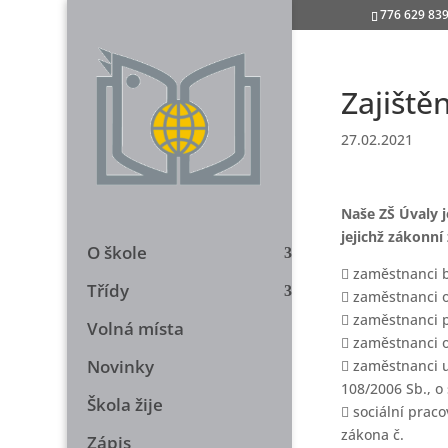
776 629 83
Zajiště
27.02.2021
Naše ZŠ Úvaly j
jejichž zákonní
O škole
 zaměstnanci 
Třídy
 zaměstnanci o
 zaměstnanci p
Volná místa
 zaměstnanci 
Novinky
 zaměstnanci u
108/2006 Sb., o
Škola žije
 sociální prac
zákona č.
Zápis