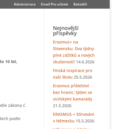
Administrace
Email Pro učitele
Bakaláři
Nejnovější
příspěvky
Erasmus+ na
Slovensku: Dva týdny
plné zážitků a nových
o 10 let,
zkušeností!
14.6.2026
Finská inspirace pro
naši školu
25.5.2026
Erasmus přátelství
bez hranic: týden se
sicilskými kamarády
odle zákona č.
21.5.2026
ERASMUS + Stínování
adech podle
v Německu
15.5.2026