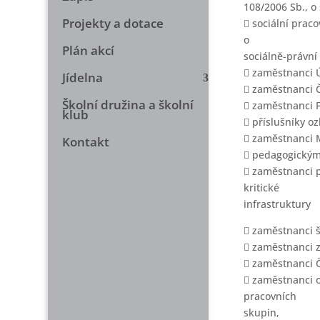
108/2006 Sb., o
Projekty a dotace
 sociální praco
o
Plán akcí
sociálně-právní
 zaměstnanci 
Jídelna
 zaměstnanci Č
Školní družina a školní
 zaměstnanci F
klub
 příslušníky oz
 zaměstnanci Mi
Kontakt
 pedagogickým
 zaměstnanci p
kritické
infrastruktury
 zaměstnanci š
 zaměstnanci z
 zaměstnanci Č
 zaměstnanci o
pracovních
skupin,