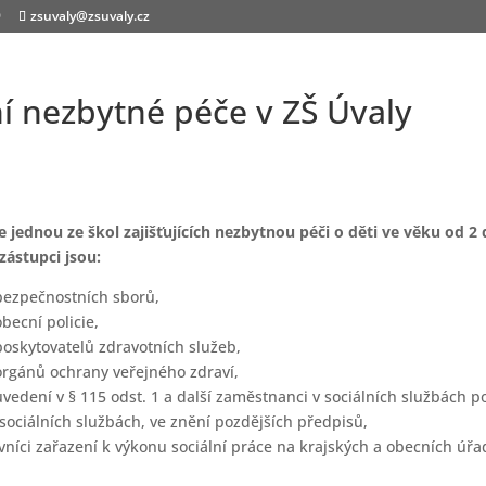
9
zsuvaly@zsuvaly.cz
ní nezbytné péče v ZŠ Úvaly
e jednou ze škol zajišťujících nezbytnou péči o děti ve věku od 2 d
 zástupci jsou:
bezpečnostních sborů,
becní policie,
oskytovatelů zdravotních služeb,
orgánů ochrany veřejného zdraví,
vedení v § 115 odst. 1 a další zaměstnanci v sociálních službách p
 sociálních službách, ve znění pozdějších předpisů,
ovníci zařazení k výkonu sociální práce na krajských a obecních úř