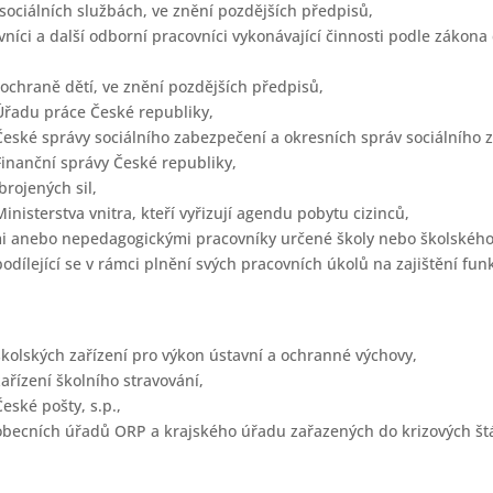
 sociálních službách, ve znění pozdějších předpisů,
vníci a další odborní pracovníci vykonávající činnosti podle zákona 
 ochraně dětí, ve znění pozdějších předpisů,
Úřadu práce České republiky,
eské správy sociálního zabezpečení a okresních správ sociálního 
inanční správy České republiky,
brojených sil,
nisterstva vnitra, kteří vyřizují agendu pobytu cizinců,
i anebo nepedagogickými pracovníky určené školy nebo školského 
odílející se v rámci plnění svých pracovních úkolů na zajištění fu
kolských zařízení pro výkon ústavní a ochranné výchovy,
ařízení školního stravování,
eské pošty, s.p.,
becních úřadů ORP a krajského úřadu zařazených do krizových štá